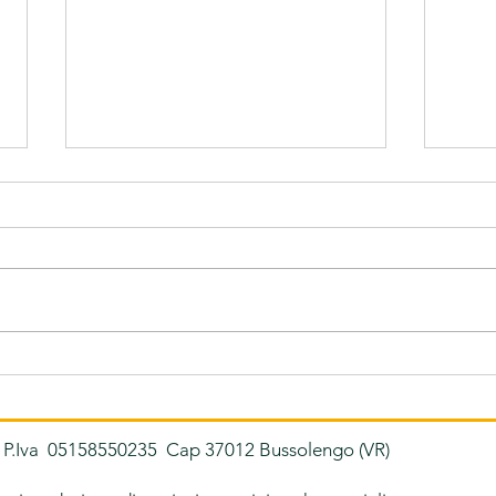
Apicoltura Casa Bonaria
Soci
Fon
 P.Iva 05158550235 Cap 37012 Bussolengo (VR)