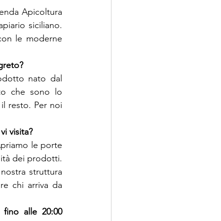
ienda Apicoltura 
ario siciliano. 
 con le moderne 
egreto?
dotto nato dal 
pto che sono lo 
il resto. Per noi 
i visita?
priamo le porte 
tà dei prodotti. 
ostra struttura 
e chi arriva da 
 fino alle 20:00 