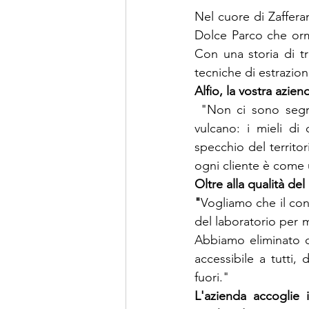
Nel cuore di Zafferan
Dolce Parco che orm
Con una storia di tr
tecniche di estrazio
Alfio, la vostra azien
"Non ci sono segre
vulcano: i mieli di 
specchio del territori
ogni cliente è come u
Oltre alla qualità del
"
Vogliamo che il con
del laboratorio per m
Abbiamo eliminato og
accessibile a tutti
fuori."
L'azienda accoglie i 