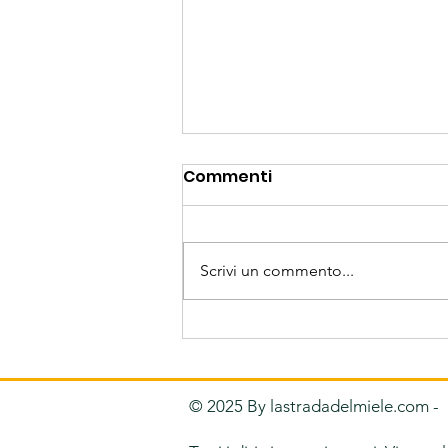
Commenti
Scrivi un commento...
Nasce il progetto più
importante nazionale
dedicato ai migliori
© 2025 By lastradadelmiele.com -
Apicoltori italiani e le loro
eccellenze.