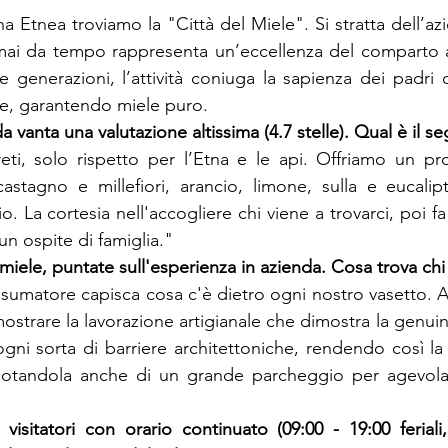
a Etnea troviamo la "Città del Miele". Si stratta dell’az
ai da tempo rappresenta un’eccellenza del comparto api
e generazioni, l’attività coniuga la sapienza dei padri
ne, garantendo miele puro.
da vanta una valutazione altissima (4.7 stelle). Qual è il s
ti, solo rispetto per l’Etna e le api. Offriamo un pro
castagno e millefiori, arancio, limone, sulla e eucali
o. La cortesia nell'accogliere chi viene a trovarci, poi fa 
n ospite di famiglia."
 miele, puntate sull'esperienza in azienda. Cosa trova chi v
sumatore capisca cosa c'è dietro ogni nostro vasetto. A
ostrare la lavorazione artigianale che dimostra la genuini
ni sorta di barriere architettoniche, rendendo così la n
, dotandola anche di un grande parcheggio per agevolar
visitatori con orario continuato (09:00 - 19:00 feriali,