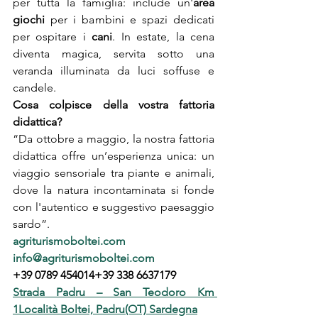
per tutta la famiglia: include un'
area 
giochi
 per i bambini e spazi dedicati 
per ospitare i 
cani
. In estate, la cena 
diventa magica, servita sotto una 
veranda illuminata da luci soffuse e 
candele.
Cosa colpisce della vostra fattoria 
didattica?
“Da ottobre a maggio, la nostra fattoria 
didattica offre un’esperienza unica: un 
viaggio sensoriale tra piante e animali, 
dove la natura incontaminata si fonde 
con l'autentico e suggestivo paesaggio 
sardo”.
agriturismoboltei.com
info@agriturismoboltei.com
+39 0789 454014+39 338 6637179
Strada Padru – San Teodoro Km 
1Località Boltei, Padru(OT) Sardegna