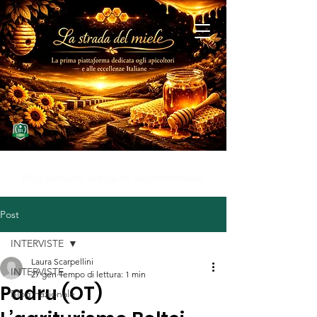
MIELE D'ECCELLENZA
Blog dedicato ai migliori apicoltori italiani
Post
INTERVISTE
Laura Scarpellini
INTERVISTE
27 gen
Tempo di lettura: 1 min
Padru (OT)
Blog nazionale