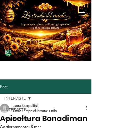
MIELE D'ECCELLENZA
Blog dedicato ai migliori apicoltori italiani
Post
INTERVISTE
Laura Scarpellini
INTERVISTE
1 mar
Tempo di lettura: 1 min
Apicoltura Bonadiman
Blog nazionale
Aggiornamento:
8 mar