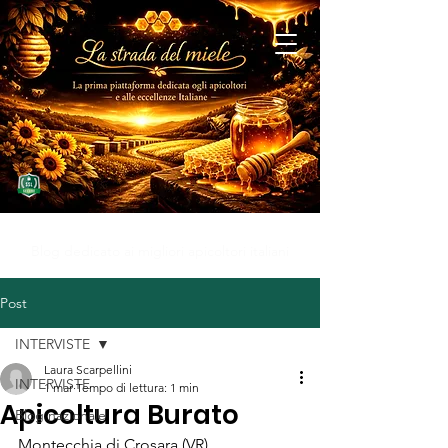
MIELE D'ECCELLENZA
Blog dedicato ai migliori apicoltori italiani
Post
INTERVISTE
Laura Scarpellini
INTERVISTE
1 mar
Tempo di lettura: 1 min
Apicoltura Burato
Blog nazionale
Montecchia di Crosara (VR)