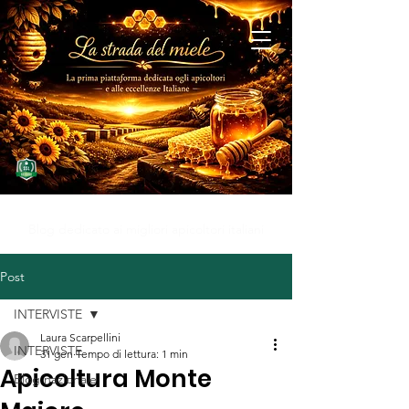
MIELE D'ECCELLENZA
Blog dedicato ai migliori apicoltori italiani
Post
INTERVISTE
Laura Scarpellini
INTERVISTE
31 gen
Tempo di lettura: 1 min
Apicoltura Monte
Blog nazionale