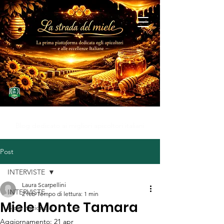
MIELE D'ECCELLENZA
Blog dedicato ai migliori apicoltori italiani
Post
INTERVISTE
Laura Scarpellini
INTERVISTE
2 feb
Tempo di lettura: 1 min
Miele Monte Tamara
Blog nazionale
Aggiornamento:
21 apr